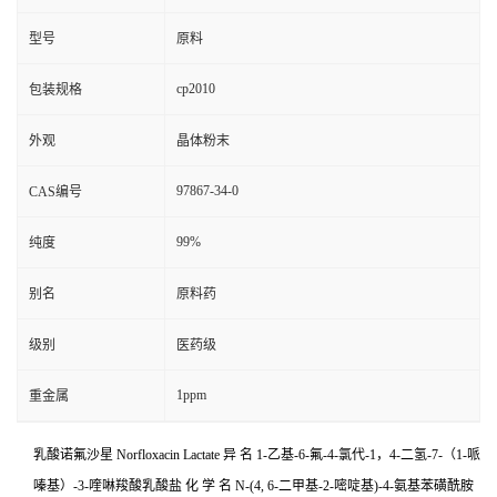
型号
原料
cp2010
包装规格
外观
晶体粉末
97867-34-0
CAS编号
99%
纯度
别名
原料药
级别
医药级
1ppm
重金属
乳酸诺氟沙星 Norfloxacin Lactate 异 名 1-乙基-6-氟-4-氯代-1，4-二氢-7-（1-哌
嗪基）-3-喹啉羧酸乳酸盐 化 学 名 N-(4, 6-二甲基-2-嘧啶基)-4-氨基苯磺酰胺