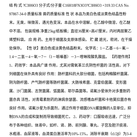
结 构 式 ?C3H6O3 分子式/分子量 C16H18FN3O3?C3H6O3 =319.33 CAS No.
97867-34-0 质量标准 兽药质量标准 性 状 本品为类白色或淡黄色结晶性粉
末。无臭，味微苦，遇光色变深。本品在水中溶解，在乙醇中微溶，在乙醚
中不溶。 包装规格 净重25kg/纸板桶；直径36厘米×高47厘米，内衬两层聚乙
烯塑料袋。 应 用 药。主用于细菌及支原体感染。 贮 藏 遮光，密闭，在干燥
处保存。 【性 状】类白色或淡黄色结晶粉末。 化学名：1－乙基－6－氟－
1.4－二氢－4－氧－7－（1－哌嗪基）－3－喹啉羧酸乳酸盐。 【药理作用】
1、药效学：本品具广谱 作用，尤其对需氧革兰氏阴性杆菌的 活性高，对下
列细菌在体外具有良好 作用：肠杆菌科的大部分细菌，包括枸橼酸杆菌属、
阴沟肠杆菌、产气肠杆菌等肠杆菌属、大肠埃希菌、克雷伯菌属、变形菌
属、沙门菌属、志贺菌属、弧菌属、耶尔森菌等。诺氟沙星体外对多重耐药
菌亦具 活性。对青霉素耐药的淋病奈瑟菌、流感嗜血杆菌和卡他莫拉菌亦有
良好 作用。诺氟沙星为杀菌剂，通过作用于细菌DNA螺旋酶的A亚单位，抑
制DNA的合成和复制而导致细菌死亡。 2、药动学：口服吸收迅速，广泛分
布于各种组织、体液中，如杆、肾、肺、前列腺、睾丸、子宫及胆汗痰液、
水疱液、血尿液等，血清蛋白激活率为10%-15%，消除半衰期（t1/2β）为3-4