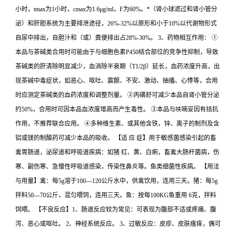
小时，tmax为1小时，cmax为1.6μg/ml，F为60%。*（肾小球滤过和肾小管分
泌）和肝胆系统为主要排泄途径，26%-32%以原形和小于10%以代谢物形式
自尿中排出，自胆汁和（或）粪便排出占28%-30%。 3、药物相互作用： ①
本品与茶碱类合用时可能由于与细胞色素P450结合部位的竞争性抑制，导致
茶碱类的肝清除明显减少，血消除半衰期（T1/2β）延长，血药浓度升高，出
现茶碱中毒症状，如恶心、呕吐、震颤、不安、激动、抽搐、心悸等，合用
时应测定茶碱类的血药浓度和调整剂量。 ②丙磺舒可减少本品自肾小管分泌
约50%，合用时可因本品血浓度增高而产生毒性。 ③本品与呋喃妥因有拮抗
作用，不推荐联合应用。 ④多种维生素、或其他含铁，锌、离子的制剂及含
铝或镁的制酸药可减少本品的吸收。 【适 应 症】用于敏感菌感染引起的畜
禽胃肠道，泌尿道和呼吸道疾病：如猪 红、黄、白痢，畜禽大肠杆菌病，伤
寒、副伤寒、急慢性呼吸道感染，传染性鼻炎等。鱼类细菌性疾病。 【用法
与用量】禽：每5g溶于100---120公斤水中，供禽饮用，连用三天。猪：每5g
拌料50---70公斤，混匀喂饲，连用三天。鱼：按每100KG鱼重用 6克，拌料
饲喂。 【不良反应】1、肠道反应较为常见：可表现为腹部不适或疼痛、腹
泻、恶心或呕吐。 2、神经系统反应。 3、过敏反应：皮疹、皮肤瘙痒，偶可