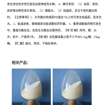
发生渗出性多性红斑及血管神经性水肿。 4、偶可发现：（1）血尿、发热、
皮疹等间质性肾炎表现。（2）静脉炎。（3）结晶尿，多见于高剂量应用
时。 【注意事项】1、大剂量应用或尿PH值在7以上时可发生结晶尿。宜多饮
水。 2、能减退者，需根据肾功能调整给药剂量。 3、氟喹诺酮类药物可发生
中、重度光敏反应。如发生光敏反应需停药。 【停 药 期】肉鸡、猪：28
天；奶牛、产蛋鸡7天。 【规 格】含乳酸诺氟沙星不少于98% 1kg/桶、25kg/
桶。 【贮 藏】避光、阴凉、干燥处保存。
相关产品：