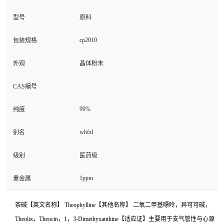
型号
原料
cp2010
包装规格
外观
晶体粉末
CAS编号
99%
纯度
whfzl
别名
级别
医药级
1ppm
重金属
茶碱【英文名称】 Theophylline【其他名称】 二氧二甲基嘌呤，异可可碱，
Theolix，Theocin，1，3-Dimethyxanthine【适应证】主要用于支气管性与心源