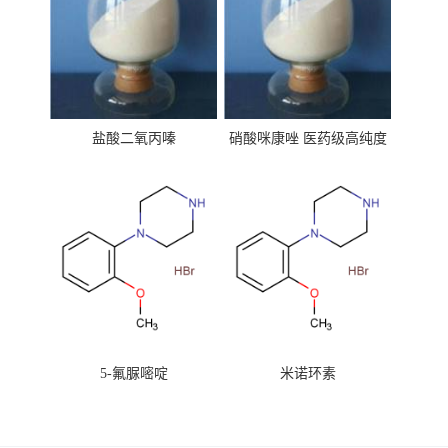
盐酸二氧丙嗪
硝酸咪康唑 医药级高纯度
99%原粉
5-氟脲嘧啶
米诺环素