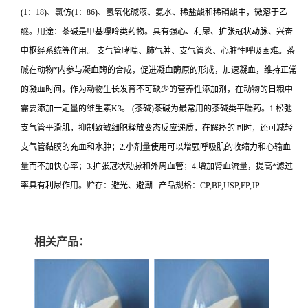
(1：18)、氯仿(1：86)、氢氧化碱液、氨水、稀盐酸和稀硝酸中，微溶于乙
醚。用途：茶碱是甲基嘌呤类药物。具有强心、利尿、扩张冠状动脉、兴奋
中枢经系统等作用。 支气管哮喘、肺气肿、支气管炎、心脏性呼吸困难。茶
碱在动物*内参与凝血酶的合成，促进凝血酶原的形成，加速凝血，维持正常
的凝血时间。作为动物生长发育不可缺少的营养性添加剂，在动物的日粮中
需要添加一定量的维生素K3。 (茶碱)茶碱为最常用的茶碱类平喘药。1.松弛
支气管平滑肌，抑制致敏细胞释放变态反应递质，在解痉的同时，还可减轻
支气管黏膜的充血和水肿；2.小剂量使用可以增强呼吸肌的收缩力和心输血
量而不加快心率；3.扩张冠状动脉和外周血管；4.增加肾血流量，提高*滤过
率具有利尿作用。贮存：避光、避潮...产品规格：CP,BP,USP,EP,JP
相关产品：