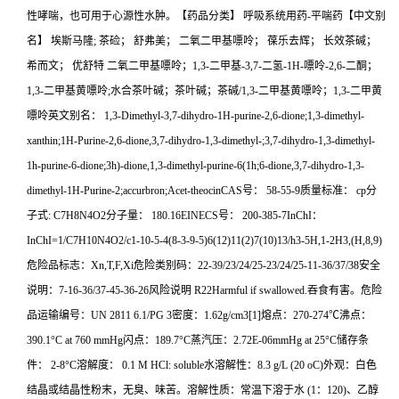
性哮喘，也可用于心源性水肿。【药品分类】 呼吸系统用药-平喘药【中文别
名】 埃斯马隆; 茶硷； 舒弗美； 二氧二甲基嘌呤； 葆乐去辉； 长效茶碱；
希而文； 优舒特 二氧二甲基嘌呤；1,3-二甲基-3,7-二氢-1H-嘌呤-2,6-二酮；
1,3-二甲基黄嘌呤;水合茶叶碱；茶叶碱；茶碱/1,3-二甲基黄嘌呤；1,3-二甲黄
嘌呤英文别名： 1,3-Dimethyl-3,7-dihydro-1H-purine-2,6-dione;1,3-dimethyl-
xanthin;1H-Purine-2,6-dione,3,7-dihydro-1,3-dimethyl-;3,7-dihydro-1,3-dimethyl-
1h-purine-6-dione;3h)-dione,1,3-dimethyl-purine-6(1h;6-dione,3,7-dihydro-1,3-
dimethyl-1H-Purine-2;accurbron;Acet-theocinCAS号： 58-55-9质量标准： cp分
子式: C7H8N4O2分子量： 180.16EINECS号： 200-385-7InChI：
InChI=1/C7H10N4O2/c1-10-5-4(8-3-9-5)6(12)11(2)7(10)13/h3-5H,1-2H3,(H,8,9)
危险品标志：Xn,T,F,Xi危险类别码：22-39/23/24/25-23/24/25-11-36/37/38安全
说明：7-16-36/37-45-36-26风险说明 R22Harmful if swallowed.吞食有害。危险
品运输编号：UN 2811 6.1/PG 3密度：1.62g/cm3[1]熔点：270-274℃沸点：
390.1°C at 760 mmHg闪点：189.7°C蒸汽压：2.72E-06mmHg at 25°C储存条
件： 2-8°C溶解度： 0.1 M HCl: soluble水溶解性：8.3 g/L (20 oC)外观：白色
结晶或结晶性粉末，无臭、味苦。溶解性质：常温下溶于水 (1：120)、乙醇