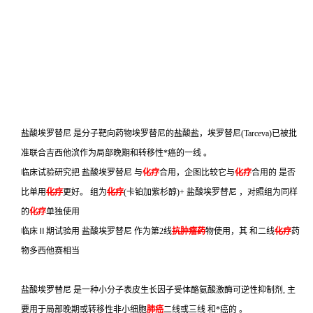
盐酸埃罗替尼 是分子靶向药物埃罗替尼的盐酸盐，埃罗替尼(Tarceva)已被批
准联合吉西他滨作为局部晚期和转移性*癌的一线 。
临床试验研究把 盐酸埃罗替尼 与
化疗
合用，企图比较它与
化疗
合用的 是否
比单用
化疗
更好。 组为
化疗
(卡铂加紫杉醇)+ 盐酸埃罗替尼 ，对照组为同样
的
化疗
单独使用
临床Ⅱ期试验用 盐酸埃罗替尼 作为第2线
抗肿瘤药
物使用，其 和二线
化疗
药
物多西他赛相当
盐酸埃罗替尼 是一种小分子表皮生长因子受体酪氨酸激酶可逆性抑制剂, 主
要用于局部晚期或转移性非小细胞
肺癌
二线或三线 和*癌的 。