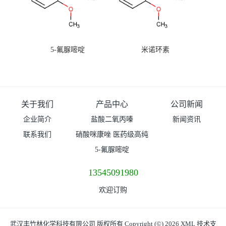
5-氟脲嘧啶
米诺环素
关于我们
产品中心
公司新闻
企业简介
盐酸二氧丙嗪
新闻资讯
联系我们
硝酸咪康唑 医药级高纯
度99%原粉
5-氟脲嘧啶
13545091980
欢迎订购
武汉丰竹林化学科技有限公司
版权所有 Copyright (©) 2026
XML
技术支