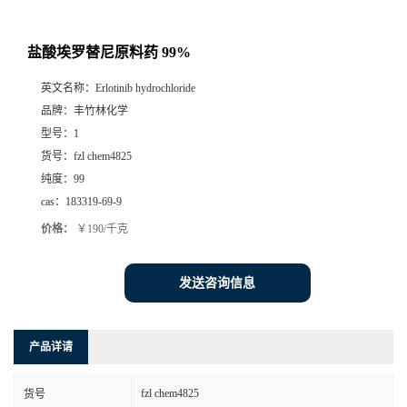
盐酸埃罗替尼原料药 99%
英文名称：
Erlotinib hydrochloride
品牌：
丰竹林化学
型号：
1
货号：
fzl chem4825
纯度：
99
cas：
183319-69-9
价格：
￥190/千克
发送咨询信息
产品详请
fzl chem4825
货号