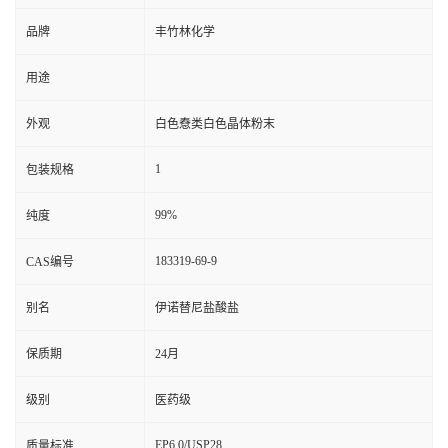
品牌
丰竹林化学
用途
外观
白色憃类白色晶体粉末
1
包装规格
99%
纯度
183319-69-9
CAS编号
别名
伊诺替尼盐酸盐
保质期
24月
级别
医药级
EP6.0/USP28
质量标准