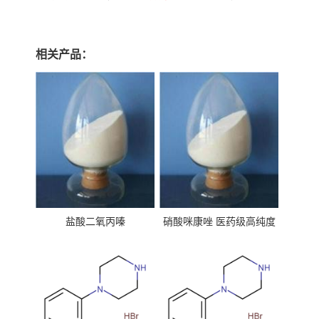
相关产品：
盐酸二氧丙嗪
硝酸咪康唑 医药级高纯度
99%原粉