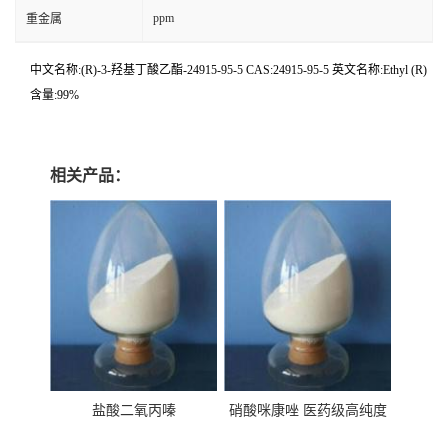
ppm
重金属
中文名称:(R)-3-羟基丁酸乙酯-24915-95-5 CAS:24915-95-5 英文名称:Ethyl (R)
含量:99%
相关产品：
盐酸二氧丙嗪
硝酸咪康唑 医药级高纯度
99%原粉