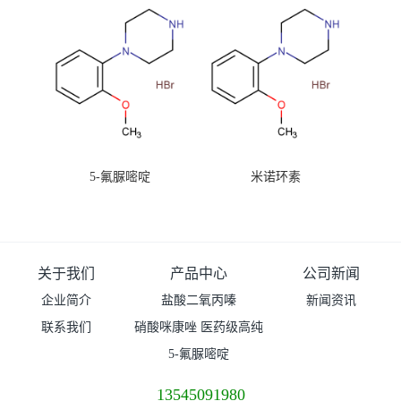
5-氟脲嘧啶
米诺环素
关于我们
产品中心
公司新闻
企业简介
盐酸二氧丙嗪
新闻资讯
联系我们
硝酸咪康唑 医药级高纯
度99%原粉
5-氟脲嘧啶
13545091980