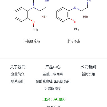
5-氟脲嘧啶
米诺环素
关于我们
产品中心
公司新闻
企业简介
盐酸二氧丙嗪
新闻资讯
联系我们
硝酸咪康唑 医药级高纯
度99%原粉
5-氟脲嘧啶
13545091980