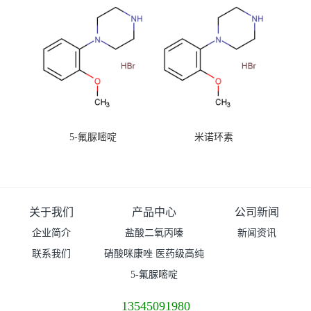
5-氟脲嘧啶
米诺环素
关于我们
产品中心
公司新闻
企业简介
盐酸二氧丙嗪
新闻资讯
联系我们
硝酸咪康唑 医药级高纯
度99%原粉
5-氟脲嘧啶
13545091980