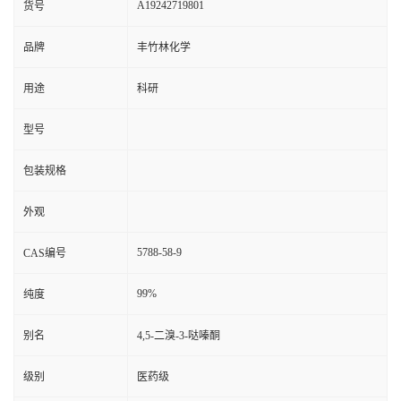
A19242719801
货号
品牌
丰竹林化学
用途
科研
型号
包装规格
外观
5788-58-9
CAS编号
99%
纯度
别名
4,5-二溴-3-哒嗪酮
级别
医药级