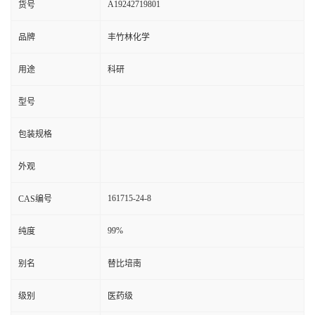
A19242719801
货号
品牌
丰竹林化学
用途
科研
型号
包装规格
外观
161715-24-8
CAS编号
99%
纯度
别名
替比培南
级别
医药级