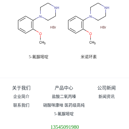
5-氟脲嘧啶
米诺环素
关于我们
产品中心
公司新闻
企业简介
盐酸二氧丙嗪
新闻资讯
联系我们
硝酸咪康唑 医药级高纯
度99%原粉
5-氟脲嘧啶
13545091980