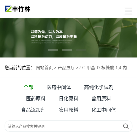
您当前的位置：
网站首页
>
产品展厅
>
2-C-甲基-D-核糖酸-1,4-内
酯- 492-30-8
全部
医药中间体
高纯化学试剂
医药原料
日化原料
兽用原料
食品添加剂
农用原料
化工中间体