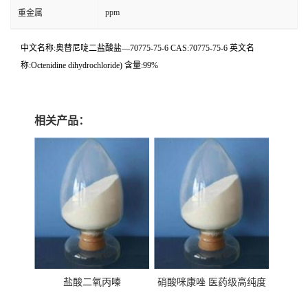
ppm
重金属
中文名称:奥替尼啶二盐酸盐—70775-75-6 CAS:70775-75-6 英文名
称:Octenidine dihydrochloride) 含量:99%
相关产品：
盐酸二氧丙嗪
硝酸咪康唑 医药级高纯度
99%原粉