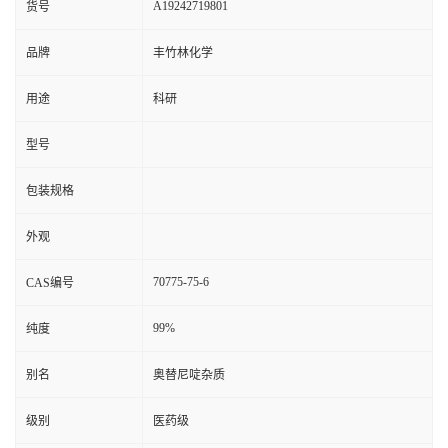
A19242719801
货号
品牌
丰竹林化学
用途
科研
型号
包装规格
外观
70775-75-6
CAS编号
99%
纯度
别名
奥替尼啶杂质
级别
医药级