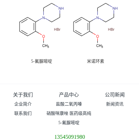
5-氟脲嘧啶
米诺环素
关于我们
产品中心
公司新闻
企业简介
盐酸二氧丙嗪
新闻资讯
联系我们
硝酸咪康唑 医药级高纯
度99%原粉
5-氟脲嘧啶
13545091980