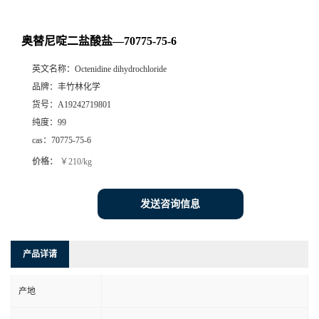
奥替尼啶二盐酸盐—70775-75-6
英文名称：
Octenidine dihydrochloride
品牌：
丰竹林化学
货号：
A19242719801
纯度：
99
cas：
70775-75-6
价格：
￥210/kg
发送咨询信息
产品详请
产地