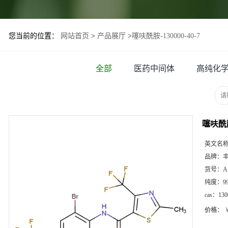
您当前的位置：
网站首页
>
产品展厅
>
噻呋酰胺-130000-40-7
全部
医药中间体
高纯化
噻呋酰胺-
英文名
品牌：
货号：
A
纯度：
9
cas：
130
价格：
￥