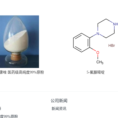
康唑 医药级高纯度99%原粉
5-氟脲嘧啶
公司新闻
嗪
新闻资讯
度99%原粉