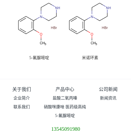
5-氟脲嘧啶
米诺环素
关于我们
产品中心
公司新闻
企业简介
盐酸二氧丙嗪
新闻资讯
联系我们
硝酸咪康唑 医药级高纯
度99%原粉
5-氟脲嘧啶
13545091980