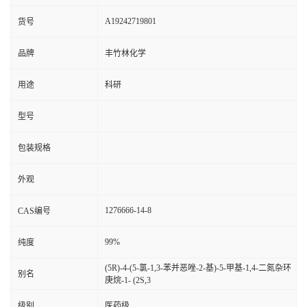
A19242719801
货号
品牌
丰竹林化学
用途
科研
型号
包装规格
外观
1276666-14-8
CAS编号
99%
纯度
(5R)-4-(5-氯-1,3-苯并恶唑-2-基)-5-甲基-1,4-二氮杂环
别名
庚烷-1- (2S,3
级别
医药级