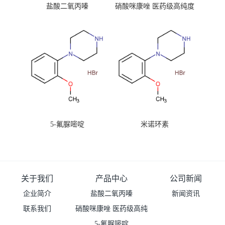
盐酸二氧丙嗪
硝酸咪康唑 医药级高纯度
99%原粉
5-氟脲嘧啶
米诺环素
关于我们
产品中心
公司新闻
企业简介
盐酸二氧丙嗪
新闻资讯
联系我们
硝酸咪康唑 医药级高纯
度99%原粉
5-氟脲嘧啶