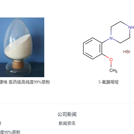
康唑 医药级高纯度99%原粉
5-氟脲嘧啶
公司新闻
嗪
新闻资讯
度99%原粉