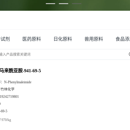
学试剂
医药原料
日化原料
兽用原料
食品添
马来酰亚胺-941-69-5
称：
N-Phenylmaleimide
丰竹林化学
19242719801
9
-69-5
970/kg