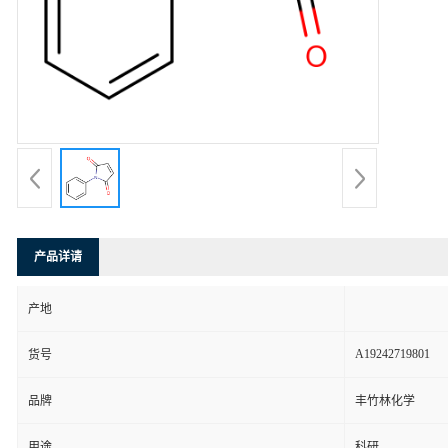
产品详请
产地
A19242719801
货号
品牌
丰竹林化学
用途
科研