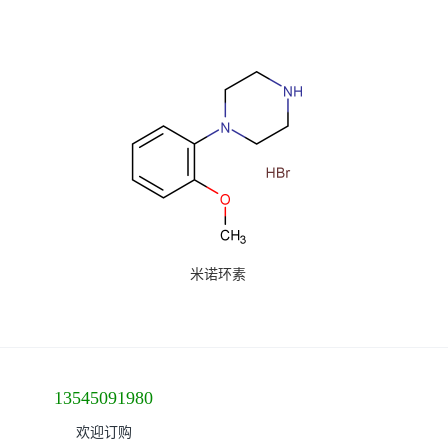
米诺环素
13545091980
欢迎订购