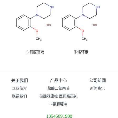
5-氟脲嘧啶
米诺环素
关于我们
产品中心
公司新闻
企业简介
盐酸二氧丙嗪
新闻资讯
联系我们
硝酸咪康唑 医药级高纯
度99%原粉
5-氟脲嘧啶
13545091980