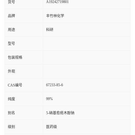
A19242719801
货号
品牌
丰竹林化学
用途
科研
型号
包装规格
外观
67233-85-6
CAS编号
99%
纯度
别名
5-硝基愈疮木酚钠
级别
医药级