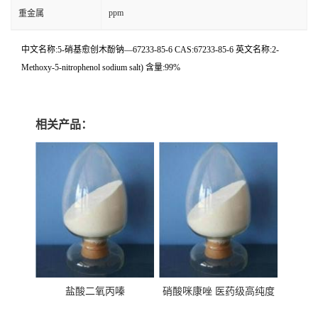
ppm
重金属
中文名称:5-硝基愈创木酚钠—67233-85-6 CAS:67233-85-6 英文名称:2-
Methoxy-5-nitrophenol sodium salt) 含量:99%
相关产品：
盐酸二氧丙嗪
硝酸咪康唑 医药级高纯度
99%原粉