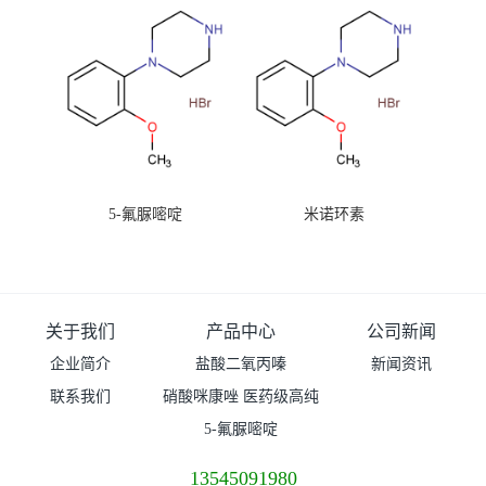
5-氟脲嘧啶
米诺环素
关于我们
产品中心
公司新闻
企业简介
盐酸二氧丙嗪
新闻资讯
联系我们
硝酸咪康唑 医药级高纯
度99%原粉
5-氟脲嘧啶
13545091980