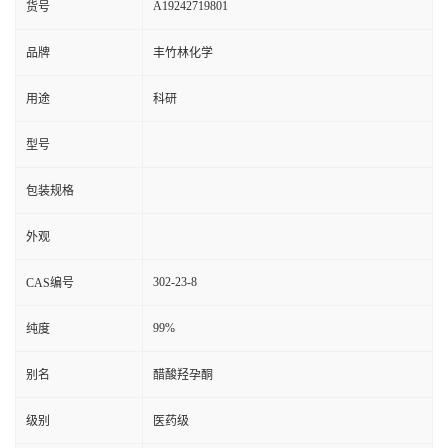
A19242719801
货号
品牌
丰竹林化学
用途
科研
型号
包装规格
外观
302-23-8
CAS编号
99%
纯度
别名
醋酸羟孕酮
级别
医药级