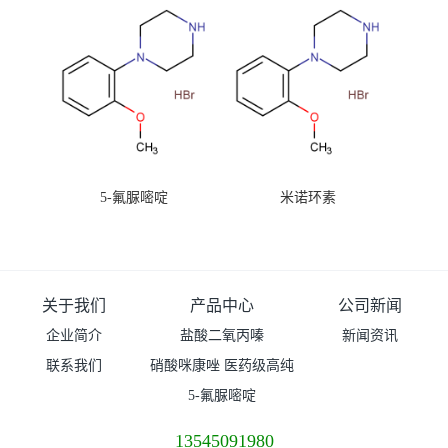
5-氟脲嘧啶
米诺环素
关于我们
产品中心
公司新闻
企业简介
盐酸二氧丙嗪
新闻资讯
联系我们
硝酸咪康唑 医药级高纯
度99%原粉
5-氟脲嘧啶
13545091980