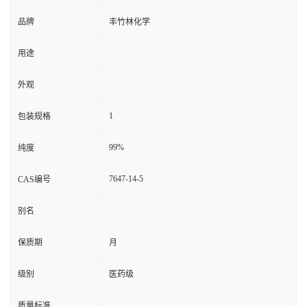
品牌
丰竹林化学
用途
外观
1
包装规格
99%
纯度
7647-14-5
CAS编号
别名
保质期
月
级别
医药级
质量标准