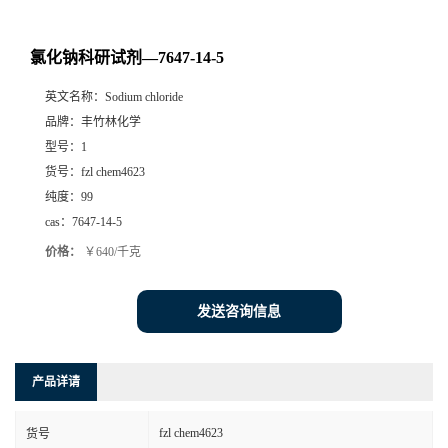
氯化钠科研试剂—7647-14-5
英文名称：
Sodium chloride
品牌：
丰竹林化学
型号：
1
货号：
fzl chem4623
纯度：
99
cas：
7647-14-5
价格：
￥640/千克
发送咨询信息
产品详请
fzl chem4623
货号