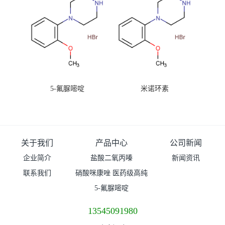
5-氟脲嘧啶
米诺环素
关于我们
产品中心
公司新闻
企业简介
盐酸二氧丙嗪
新闻资讯
联系我们
硝酸咪康唑 医药级高纯
度99%原粉
5-氟脲嘧啶
13545091980