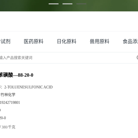
学试剂
医药原料
日化原料
兽用原料
食品添
苯磺酸—88-20-0
称：
2-TOLUENESULFONIC ACID
丰竹林化学
19242719801
9
20-0
380/千克