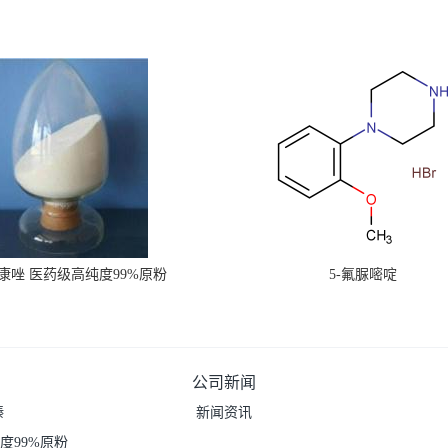
康唑 医药级高纯度99%原粉
5-氟脲嘧啶
公司新闻
嗪
新闻资讯
度99%原粉