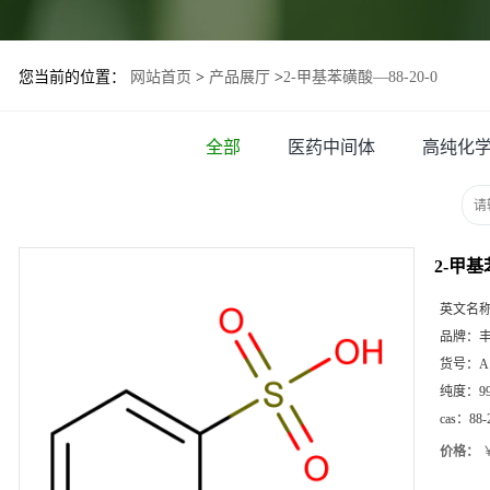
您当前的位置：
网站首页
>
产品展厅
>
2-甲基苯磺酸—88-20-0
全部
医药中间体
高纯化
2-甲基
英文名
品牌：
货号：
A
纯度：
9
cas：
88-
价格：
￥