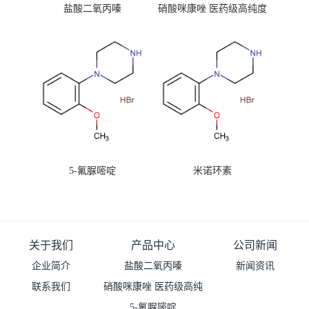
盐酸二氧丙嗪
硝酸咪康唑 医药级高纯度
99%原粉
5-氟脲嘧啶
米诺环素
关于我们
产品中心
公司新闻
企业简介
盐酸二氧丙嗪
新闻资讯
联系我们
硝酸咪康唑 医药级高纯
度99%原粉
5-氟脲嘧啶