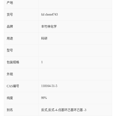
产地
fzl chem4743
货号
品牌
丰竹林化学
用途
科研
型号
1
包装规格
外观
118164-51-5
CAS编号
99%
纯度
别名
反式,反式-4-戊基环己基环己基 -3