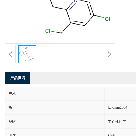
产品详请
产地
fzl chem2354
货号
品牌
丰竹林化学
用途
科研