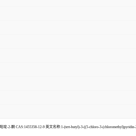
:1455358-12-9 英文名称:1-(tert-butyl)-3-((5-chloro-3-(chloromethyl)pyridin-2