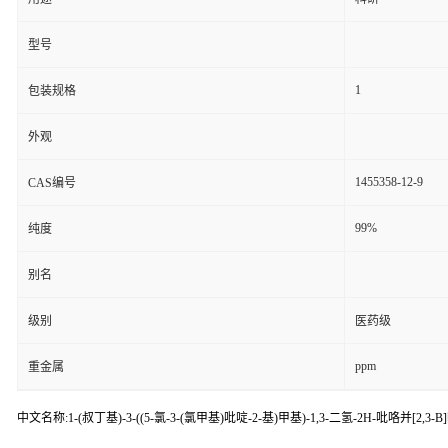
型号
1
包装规格
外观
1455358-12-9
CAS编号
99%
纯度
别名
级别
医药级
ppm
重金属
中文名称:1-(叔丁基)-3-((5-氯-3-(氯甲基)吡啶-2-基)甲基)-1,3-二氢-2H-吡咯并[2,3-B]吡啶-2-酮 CAS