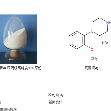
康唑 医药级高纯度99%原粉
5-氟脲嘧啶
公司新闻
嗪
新闻资讯
度99%原粉