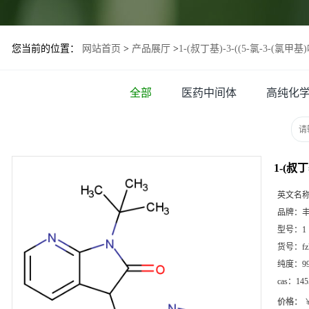
您当前的位置：
网站首页
>
产品展厅
>
1-(叔丁基)-3-((5-氯-3-(氯甲基
全部
医药中间体
高纯化
1-(叔丁
英文名
品牌：
型号：
1
货号：
f
纯度：
9
cas：
145
价格：
￥