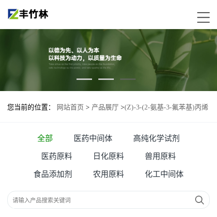
您当前的位置：
网站首页
>
产品展厅
>
(Z)-3-(2-氨基-3-氟苯基)丙烯
酸甲酯—690664-20-1
全部
医药中间体
高纯化学试剂
医药原料
日化原料
兽用原料
食品添加剂
农用原料
化工中间体