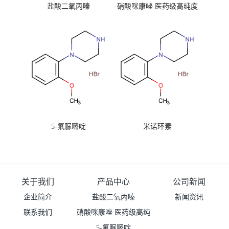
盐酸二氧丙嗪
硝酸咪康唑 医药级高纯度
99%原粉
5-氟脲嘧啶
米诺环素
关于我们
产品中心
公司新闻
企业简介
盐酸二氧丙嗪
新闻资讯
联系我们
硝酸咪康唑 医药级高纯
度99%原粉
5-氟脲嘧啶