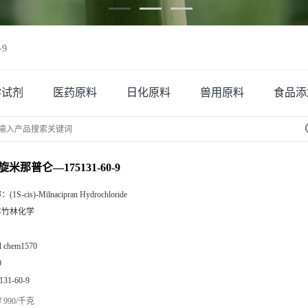
-9
学试剂
医药原料
日化原料
兽用原料
食品添
米那普仑—175131-60-9
称：
(1S-cis)-Milnacipran Hydrochloride
丰竹林化学
zl chem1570
9
131-60-9
990/千克