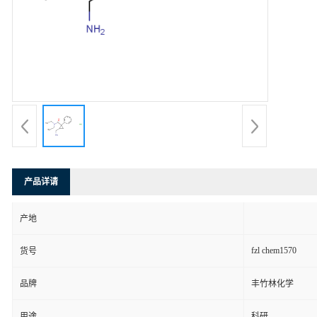
产品详请
产地
fzl chem1570
货号
品牌
丰竹林化学
用途
科研