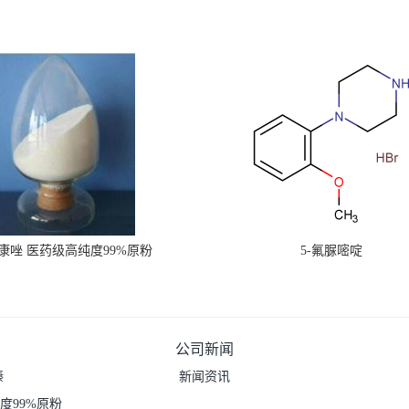
康唑 医药级高纯度99%原粉
5-氟脲嘧啶
公司新闻
嗪
新闻资讯
度99%原粉