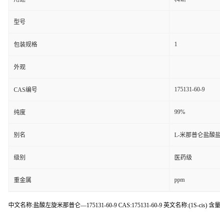
型号
1
包装规格
外观
175131-60-9
CAS编号
99%
纯度
别名
L-米那普仑盐酸
级别
医药级
ppm
重金属
中文名称:盐酸左旋米那普仑—175131-60-9 CAS:175131-60-9 英文名称:(1S-cis) 含量