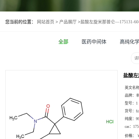
您当前的位置：
网站首页
>
产品展厅
>
盐酸左旋米那普仑—175131-60
全部
医药中间体
高纯化
盐酸左旋
英文名
品牌：
型号：
1
货号：
f
纯度：
9
cas：
175
价格：
￥