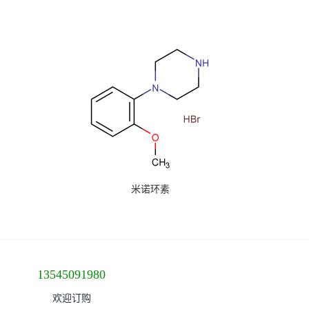
米诺环素
13545091980
欢迎订购