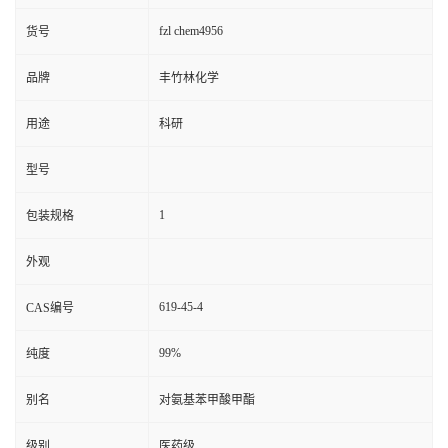
fzl chem4956
货号
品牌
丰竹林化学
用途
科研
型号
1
包装规格
外观
619-45-4
CAS编号
99%
纯度
别名
对氨基苯甲酸甲酯
级别
医药级