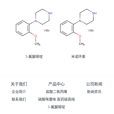
99%原粉
5-氟脲嘧啶
米诺环素
关于我们
产品中心
公司新闻
企业简介
盐酸二氧丙嗪
新闻资讯
联系我们
硝酸咪康唑 医药级高纯
度99%原粉
5-氟脲嘧啶