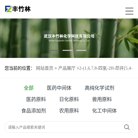
您当前的位置：
网站首页
>
产品展厅
>
2-(1,6,7,8-四氢-2H-茚并[5,4-
b]呋喃-8-基)乙胺盐酸盐—1053239-39-6
全部
医药中间体
高纯化学试剂
医药原料
日化原料
兽用原料
食品添加剂
农用原料
化工中间体