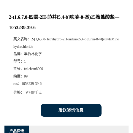
2-(1,6,7,8-四氢-2H-茚并[5,4-b]呋喃-8-基)乙胺盐酸盐—
1053239-39-6
英文名称：
2-(1,6,7,8-Tetrahydro-2H-indeno[5,4-b]furan-8-yl)ethylaMine
hydrochloride
品牌：
丰竹林化学
型号：
1
货号：
fzl chem8090
纯度：
99
cas：
1053239-39-6
价格：
￥740/千克
发送咨询信息
产品详请