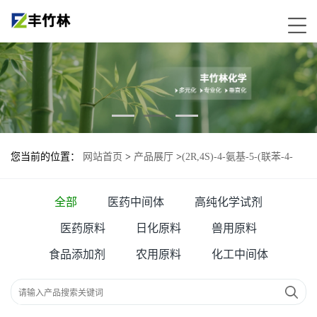
您当前的位置：
网站首页
>
产品展厅
>
(2R,4S)-4-氨基-5-(联苯-4-
基)-2-甲基戊酸乙酯盐酸盐—149690-12-0
全部
医药中间体
高纯化学试剂
医药原料
日化原料
兽用原料
食品添加剂
农用原料
化工中间体