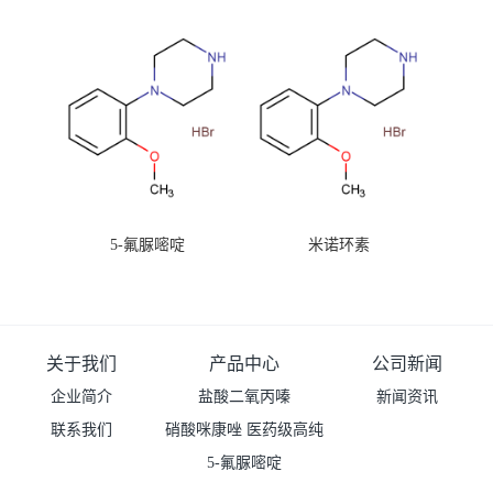
99%原粉
5-氟脲嘧啶
米诺环素
关于我们
产品中心
公司新闻
企业简介
盐酸二氧丙嗪
新闻资讯
联系我们
硝酸咪康唑 医药级高纯
度99%原粉
5-氟脲嘧啶