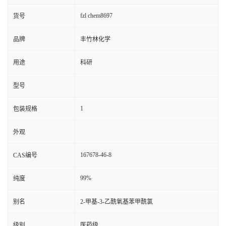
fzl chem8697
货号
品牌
丰竹林化学
用途
科研
型号
1
包装规格
外观
167678-46-8
CAS编号
99%
纯度
别名
2-甲基-3-乙酰氧基苯甲酰氯
级别
医药级