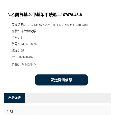
3-乙酰氧基-2-甲基苯甲酰氯—167678-46-8
英文名称：
3-ACETOXY-2-METHYLBENZOYL CHLORIDE
品牌：
丰竹林化学
型号：
1
货号：
fzl chem8697
纯度：
99
cas：
167678-46-8
价格：
￥840/千克
发送咨询信息
产品详请
产地