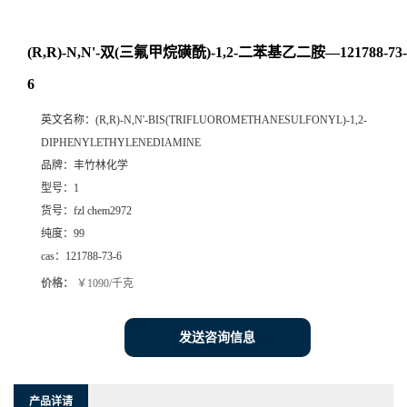
(R,R)-N,N'-双(三氟甲烷磺酰)-1,2-二苯基乙二胺—121788-73-
6
英文名称：
(R,R)-N,N'-BIS(TRIFLUOROMETHANESULFONYL)-1,2-
DIPHENYLETHYLENEDIAMINE
品牌：
丰竹林化学
型号：
1
货号：
fzl chem2972
纯度：
99
cas：
121788-73-6
价格：
￥1090/千克
发送咨询信息
产品详请