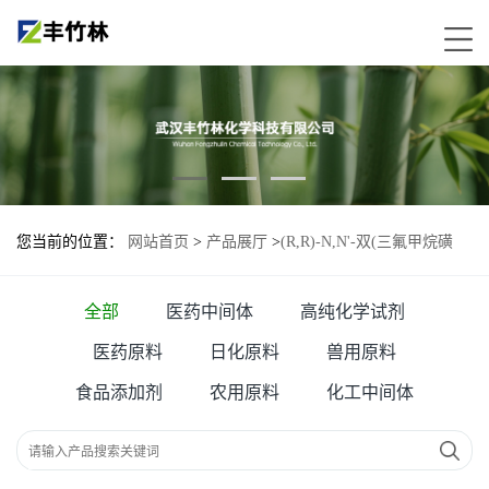
您当前的位置：
网站首页
>
产品展厅
>
(R,R)-N,N'-双(三氟甲烷磺
酰)-1,2-二苯基乙二胺—121788-73-6
全部
医药中间体
高纯化学试剂
医药原料
日化原料
兽用原料
食品添加剂
农用原料
化工中间体