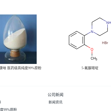
康唑 医药级高纯度99%原粉
5-氟脲嘧啶
公司新闻
嗪
新闻资讯
度99%原粉