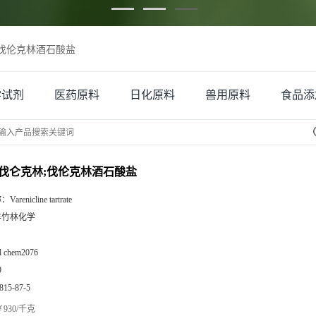
伐伦克林酒石酸盐
学试剂
医药原料
日化原料
兽用原料
食品添
伐仑克林;伐伦克林酒石酸盐
称：
Varenicline tartrate
丰竹林化学
zl chem2076
9
815-87-5
930/千克