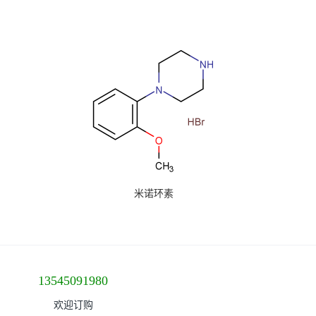
米诺环素
13545091980
欢迎订购