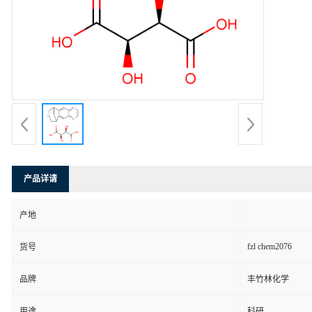
产品详请
产地
fzl chem2076
货号
品牌
丰竹林化学
用途
科研