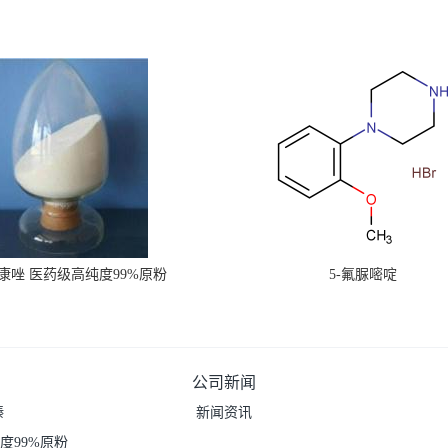
康唑 医药级高纯度99%原粉
5-氟脲嘧啶
公司新闻
嗪
新闻资讯
度99%原粉