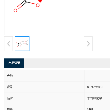
产品详请
产地
fzl chem5931
货号
品牌
丰竹林化学
用途
科研