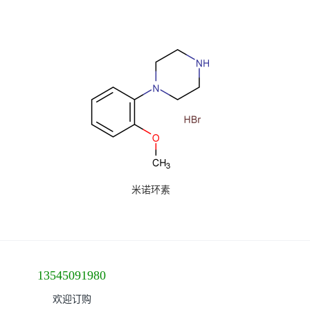
米诺环素
13545091980
欢迎订购