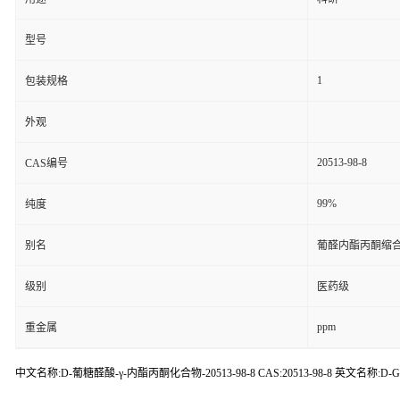
型号
1
包装规格
外观
20513-98-8
CAS编号
99%
纯度
别名
葡醛内酯丙酮缩
级别
医药级
ppm
重金属
中文名称:D-葡糖醛酸-γ-内酯丙酮化合物-20513-98-8 CAS:20513-98-8 英文名称:D-Glucurono