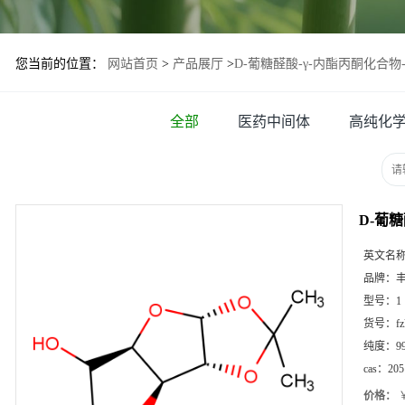
您当前的位置：
网站首页
>
产品展厅
>
D-葡糖醛酸-γ-内酯丙酮化合物-20
全部
医药中间体
高纯化
D-葡糖
英文名
品牌：
型号：
1
货号：
f
纯度：
9
cas：
205
价格：
￥