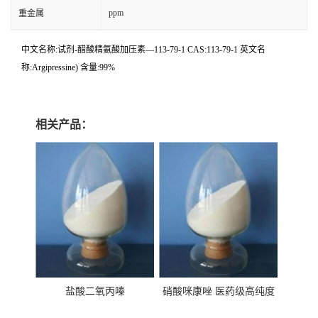
ppm
重金属
中文名称:试剂-醋酸精氨酸加压素—113-79-1 CAS:113-79-1 英文名
称:Argipressine) 含量:99%
相关产品：
盐酸二氧丙嗪
硝酸咪康唑 医药级高纯度
99%原粉