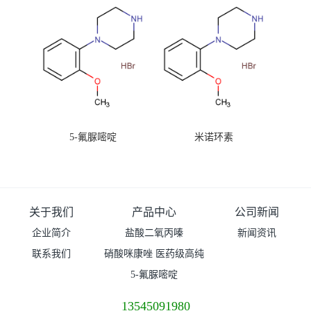
5-氟脲嘧啶
米诺环素
关于我们
产品中心
公司新闻
企业简介
盐酸二氧丙嗪
新闻资讯
联系我们
硝酸咪康唑 医药级高纯
度99%原粉
5-氟脲嘧啶
13545091980