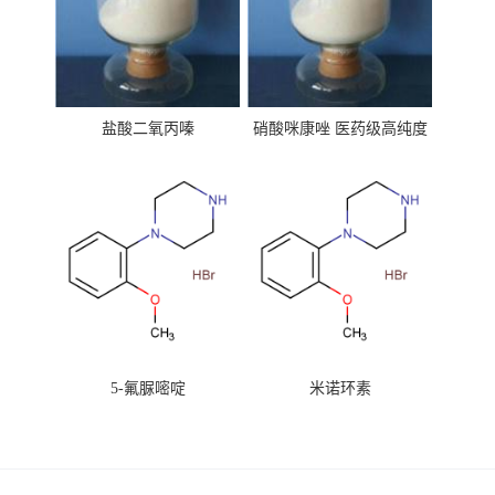
盐酸二氧丙嗪
硝酸咪康唑 医药级高纯度
99%原粉
5-氟脲嘧啶
米诺环素