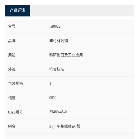
产品详请
fzl0022
货号
品牌
丰竹林药物
用途
科研出口及工业应用
外观
符合标准
1
包装规格
99%
纯度
55480-45-0
CAS编号
别名
3-(4-甲基哌嗪)丙酸