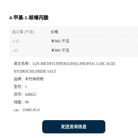
4-甲基-1-哌嗪丙酸
起订量 (千克)
价格
1-12
￥
960 /千克
≥12
￥
900 /千克
英文名称：
3-(N-METHYLPIPERAZINE)-PROPAN-1-OIC ACID
HYDROCHLORIDE SALT
品牌：
丰竹林药物
型号：
1
货号：
fzl0022
纯度：
99
cas：
55480-45-0
发送咨询信息