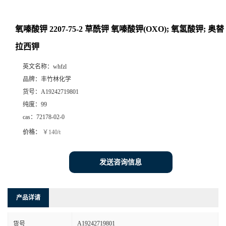
氧嗪酸钾 2207-75-2 草酰钾 氧嗪酸钾(OXO); 氧氢酸钾; 奥替
拉西钾
英文名称：
whfzl
品牌：
丰竹林化学
货号：
A19242719801
纯度：
99
cas：
72178-02-0
价格：
￥140/t
发送咨询信息
产品详请
A19242719801
货号