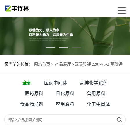
您当前的位置：
网站首页
>
产品展厅
>
氧嗪酸钾 2207-75-2 草酰钾
氧嗪酸钾(OXO); 氧氢酸钾; 奥替拉西钾
全部
医药中间体
高纯化学试剂
医药原料
日化原料
兽用原料
食品添加剂
农用原料
化工中间体