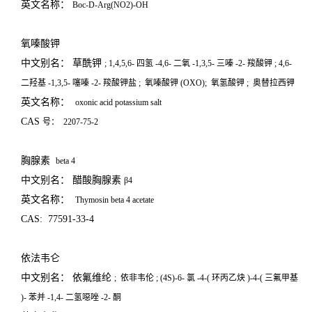
英文名称：
Boc-D-Arg(NO2)-OH
氧嗪酸钾
中文别名： 草酰钾
; 1,4,5,6-
四氢
-4,6-
二氧
-1,3,5-
三嗪
-2-
羧酸钾
; 4,6-
二羟基
-1,3,5-
噻嗪
-2-
羧酸钾盐
;
氧嗪酸钾
(OXO);
氧氢酸钾
;
奥替拉西钾
英文名称：
oxonic acid potassium salt
CAS
号：
2207-75-2
胸腺素
beta 4
中文别名： 醋酸胸腺素
β4
英文名称：
Thymosin beta 4 acetate
CAS:
77591-33-4
依法韦仑
中文别名： 依氟维纶
;
依非韦伦
; (4S)-6-
氯
-4-(
环丙乙炔
)-4-(
三氟甲基
)-
苯并
-1,4-
二氢噁唑
-2-
酮