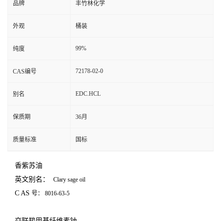
品牌
丰竹林化学
外观
桶装
99%
纯度
72178-02-0
CAS编号
EDC.HCL
别名
保质期
36月
质量标准
国标
香紫苏油
英文别名：
Clary sage oil
C
AS
号：
8016-63-5
交联羧甲基纤维素钠