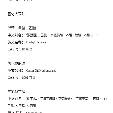
号：
111-62-6
氢化大豆油
邻苯二甲酸二乙酯
中文别名： 邻酞酸二乙酯
;
辟瘟脑酸二乙酯
;
酞酸二乙酯
; DEP
英文名称：
Diethyl phthalate
CAS
号：
84-66-2
氢化蓖麻油
英文名称：
Castor Oil Hydrogenated
CAS
号：
8001-78-3
三氯叔丁醇
中文别名： 氯丁醇
;
三氯丁原醇
;
克劳喘通
; 2-
三氯甲基
-2-
丙醇
; 1,1,1-
三氯
-2-
甲基
-2-
丙醇
英文名称：