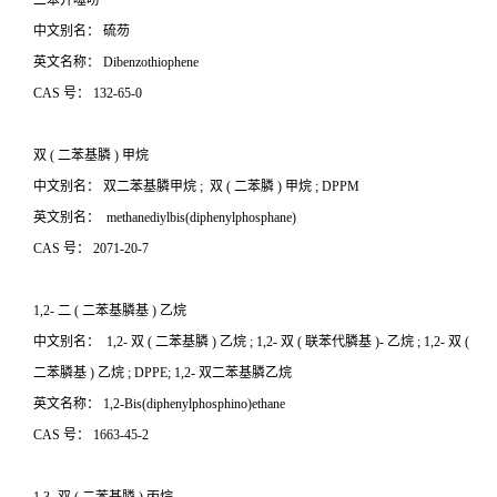
二苯并噻吩
中文别名： 硫芴
英文名称：
Dibenzothiophene
CAS
号：
132-65-0
双
(
二苯基膦
)
甲烷
中文别名： 双二苯基膦甲烷
;
双
(
二苯膦
)
甲烷
; DPPM
英文别名：
methanediylbis(diphenylphosphane)
CAS
号：
2071-20-7
1,2-
二
(
二苯基膦基
)
乙烷
中文别名：
1,2-
双
(
二苯基膦
)
乙烷
; 1,2-
双
(
联苯代膦基
)-
乙烷
; 1,2-
双
(
二苯膦基
)
乙烷
; DPPE; 1,2-
双二苯基膦乙烷
英文名称：
1,2-Bis(diphenylphosphino)ethane
CAS
号：
1663-45-2