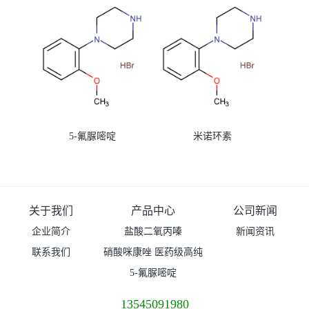
5-氟脲嘧啶
米诺环素
关于我们
产品中心
公司新闻
企业简介
盐酸二氧丙嗪
新闻资讯
联系我们
硝酸咪康唑 医药级高纯
度99%原粉
5-氟脲嘧啶
13545091980