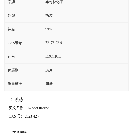
品牌
丰竹林化学
外观
桶装
99%
纯度
72178-02-0
CAS编号
EDC.HCL
别名
保质期
36月
质量标准
国标
碘芴
2-
英文名称：
2-Iodofluorene
CAS
号：
2523-42-4