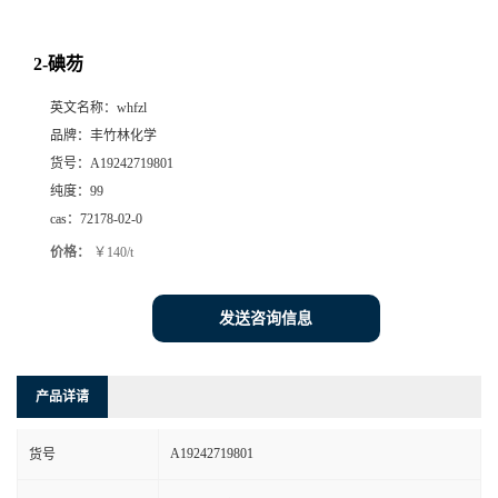
2-碘芴
英文名称：
whfzl
品牌：
丰竹林化学
货号：
A19242719801
纯度：
99
cas：
72178-02-0
价格：
￥140/t
发送咨询信息
产品详请
A19242719801
货号