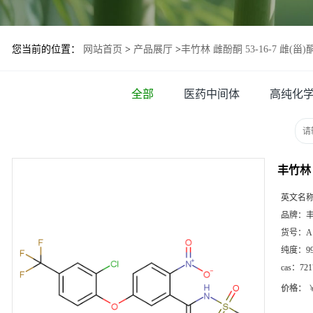
您当前的位置：
网站首页
>
产品展厅
>
丰竹林 雌酚酮 53-16-7 雌(甾)
全部
医药中间体
高纯化
丰竹林 
英文名
品牌：
货号：
A
纯度：
9
cas：
721
价格：
￥