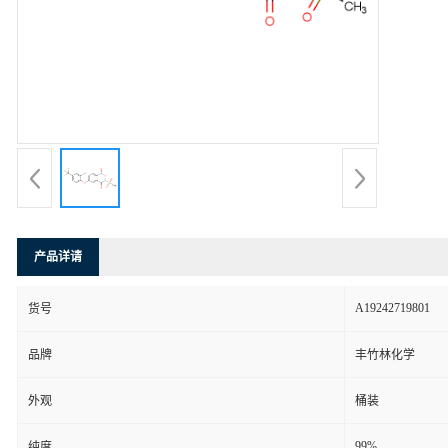
产品详请
A19242719801
货号
品牌
丰竹林化学
外观
桶装
99%
纯度