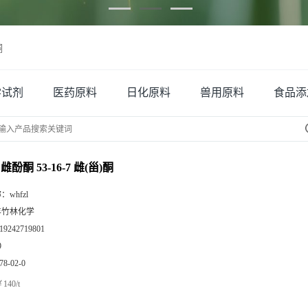
酮
学试剂
医药原料
日化原料
兽用原料
食品添
雌酚酮 53-16-7 雌(甾)酮
称：
whfzl
丰竹林化学
19242719801
9
78-02-0
140/t