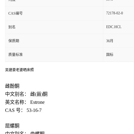
72178-02-0
CAS编号
EDC.HCL
别名
保质期
36月
质量标准
国标
吴建豪老婆晒床照
雌酚酮
中文别名： 雌(甾)酮
英文名称： Estrone
CAS
号： 53-16-7
屈螺酮
中文别名： 曲螺酮