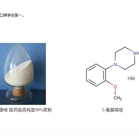
誉口碑争创第一。
康唑 医药级高纯度99%原粉
5-氟脲嘧啶