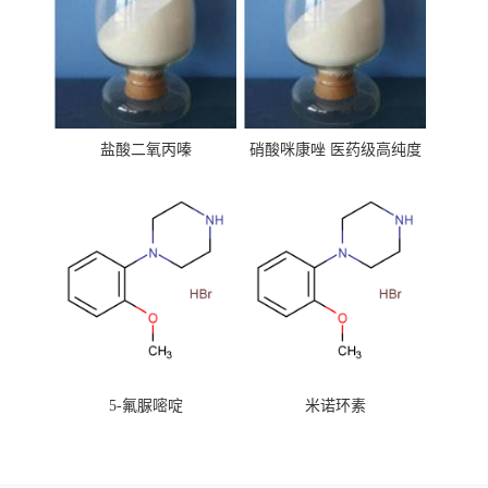
盐酸二氧丙嗪
硝酸咪康唑 医药级高纯度
99%原粉
5-氟脲嘧啶
米诺环素