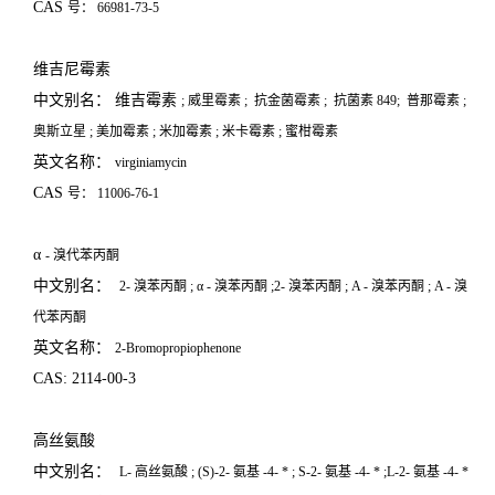
CAS
号：
66981-73-5
维吉尼霉素
中文别名： 维吉霉素
;
威里霉素
;
抗金菌霉素
;
抗菌素
849;
普那霉素
;
奥斯立星
;
美加霉素
;
米加霉素
;
米卡霉素
;
蜜柑霉素
英文名称：
virginiamycin
CAS
号：
11006-76-1
α
-
溴代苯丙酮
中文别名：
2-
溴苯丙酮
;
α
-
溴苯丙酮
;2-
溴苯丙酮
;
Α
-
溴苯丙酮
;
Α
-
溴
代苯丙酮
英文名称：
2-Bromopropiophenone
CAS: 2114-00-3
高丝氨酸
中文别名：
L-
高丝氨酸
; (S)-2-
氨基
-4-
*
; S-2-
氨基
-4-
*
;L-2-
氨基
-4-
*