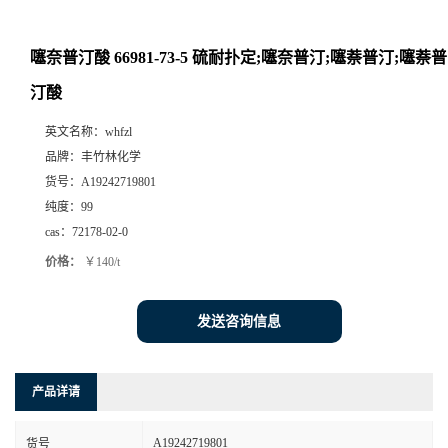
噻奈普汀酸 66981-73-5 硫耐扑定;噻奈普汀;噻萘普汀;噻萘普
汀酸
英文名称：
whfzl
品牌：
丰竹林化学
货号：
A19242719801
纯度：
99
cas：
72178-02-0
价格：
￥140/t
发送咨询信息
产品详请
A19242719801
货号