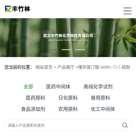
您当前的位置：
网站首页
>
产品展厅
>
噻奈普汀酸 66981-73-5 硫耐
扑定;噻奈普汀;噻萘普汀;噻萘普汀酸
全部
医药中间体
高纯化学试剂
医药原料
日化原料
兽用原料
食品添加剂
农用原料
化工中间体