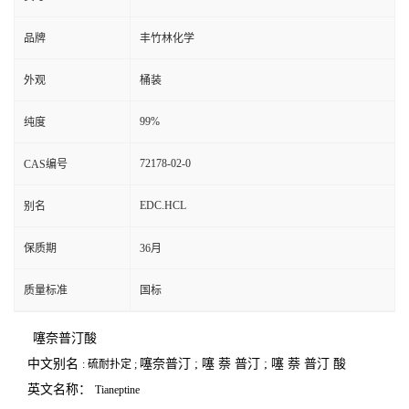
品牌
丰竹林化学
外观
桶装
99%
纯度
72178-02-0
CAS编号
EDC.HCL
别名
保质期
36月
质量标准
国标
噻奈普汀酸
中文别名
噻奈普汀
;
噻
萘
普汀
;
噻
萘
普汀
酸
:
硫耐扑定
;
英文名称：
Tianeptine