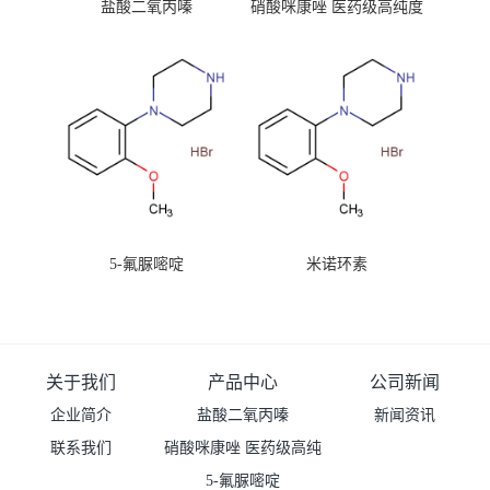
盐酸二氧丙嗪
硝酸咪康唑 医药级高纯度
99%原粉
5-氟脲嘧啶
米诺环素
关于我们
产品中心
公司新闻
企业简介
盐酸二氧丙嗪
新闻资讯
联系我们
硝酸咪康唑 医药级高纯
度99%原粉
5-氟脲嘧啶