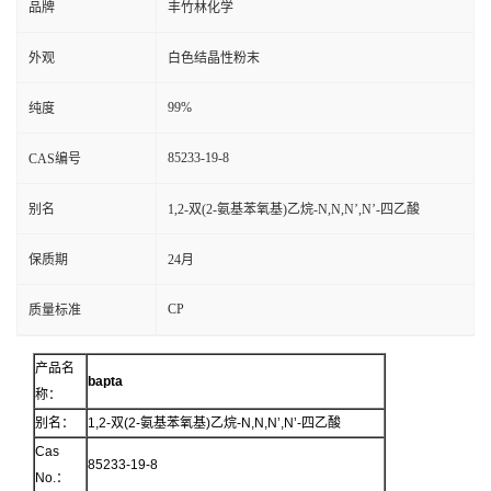
品牌
丰竹林化学
外观
白色结晶性粉末
99%
纯度
85233-19-8
CAS编号
别名
1,2-双(2-氨基苯氧基)乙烷-N,N,N’,N’-四乙酸
保质期
24月
CP
质量标准
产品名
bapta
称：
别名：
1,2-双(2-氨基苯氧基)乙烷-N,N,N’,N’-四乙酸
Cas
85233-19-8
No.：