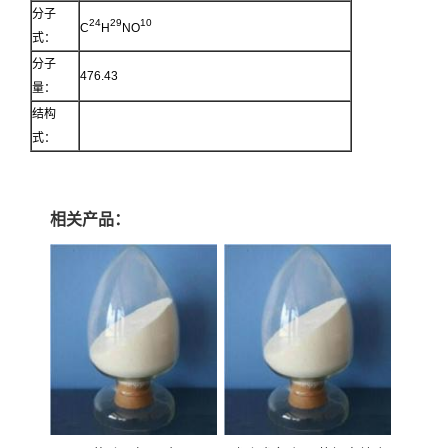
分子
2
4
2
9
1
0
C
H
NO
式：
分子
476.43
量：
结构
式：
相关产品：