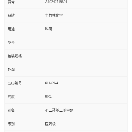
A19242719801
货号
品牌
丰竹林化学
用途
科研
型号
包装规格
外观
611-99-4
CAS编号
99%
纯度
别名
4'-二羟基二苯甲酮
级别
医药级