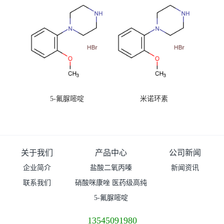
5-氟脲嘧啶
米诺环素
关于我们
产品中心
公司新闻
企业简介
盐酸二氧丙嗪
新闻资讯
联系我们
硝酸咪康唑 医药级高纯
度99%原粉
5-氟脲嘧啶
13545091980