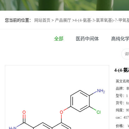
您当前的位置：
网站首页
>
产品展厅
>
4-(4-氨基-3-氯苯氧基)-7-甲氧基
全部
医药中间体
高纯化
4-(4-
英文名
品牌：
型号：
1
货号：
f
纯度：
9
cas：
417
价格：
￥