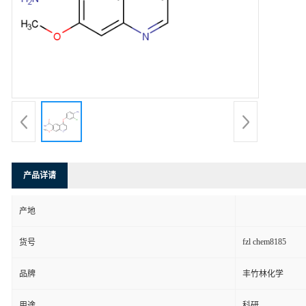
产品详请
产地
fzl chem8185
货号
品牌
丰竹林化学
用途
科研