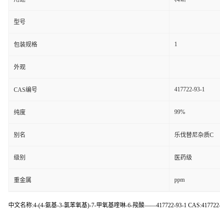
型号
1
包装规格
外观
417722-93-1
CAS编号
99%
纯度
别名
乐伐替尼杂质C
级别
医药级
ppm
重金属
中文名称:4-(4-氨基-3-氯苯氧基)-7-甲氧基喹啉-6-羧酸——417722-93-1 CAS:417722-93-1