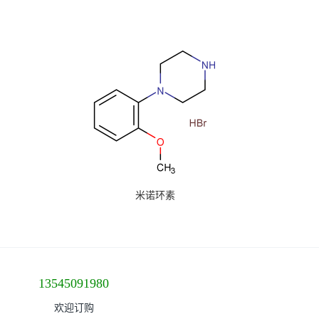
米诺环素
13545091980
欢迎订购