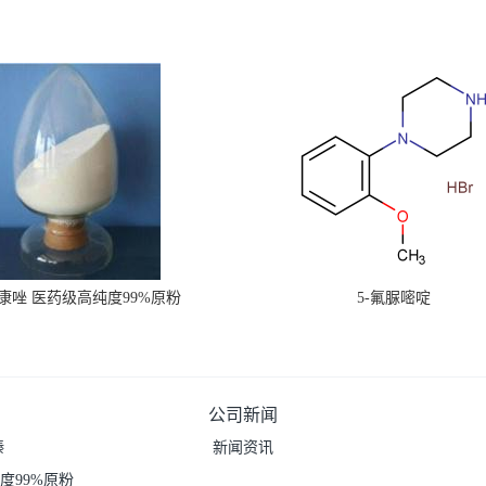
康唑 医药级高纯度99%原粉
5-氟脲嘧啶
公司新闻
嗪
新闻资讯
度99%原粉