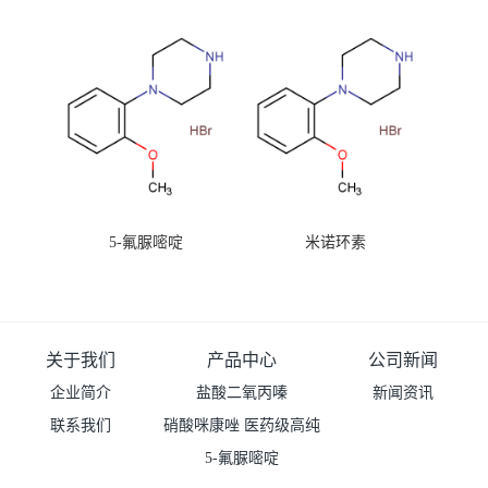
99%原粉
5-氟脲嘧啶
米诺环素
关于我们
产品中心
公司新闻
企业简介
盐酸二氧丙嗪
新闻资讯
联系我们
硝酸咪康唑 医药级高纯
度99%原粉
5-氟脲嘧啶