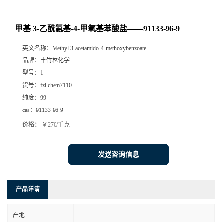
甲基 3-乙酰氨基-4-甲氧基苯酸盐——91133-96-9
英文名称：
Methyl 3-acetamido-4-methoxybenzoate
品牌：
丰竹林化学
型号：
1
货号：
fzl chem7110
纯度：
99
cas：
91133-96-9
价格：
￥270/千克
发送咨询信息
产品详请
产地