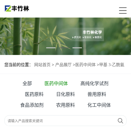
您当前的位置：
网站首页
>
产品展厅
>
医药中间体
>
甲基 3-乙酰氨
基-4-甲氧基苯酸盐——91133-96-9
全部
医药中间体
高纯化学试剂
医药原料
日化原料
兽用原料
食品添加剂
农用原料
化工中间体