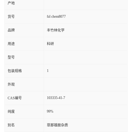
产地
fzl chem8077
货号
品牌
丰竹林化学
用途
科研
型号
1
包装规格
外观
103335-41-7
CAS编号
99%
纯度
别名
菲那雄胺杂质