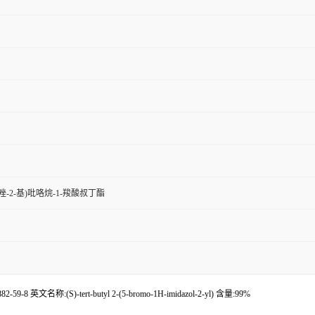
H-咪唑-2-基)吡咯烷-1-羧酸叔丁酯
 英文名称:(S)-tert-butyl 2-(5-bromo-1H-imidazol-2-yl) 含量:99%