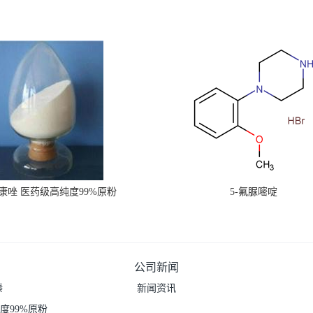
康唑 医药级高纯度99%原粉
5-氟脲嘧啶
公司新闻
嗪
新闻资讯
度99%原粉