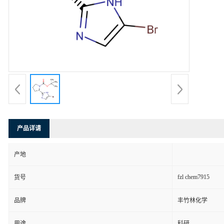
产品详请
产地
fzl chem7915
货号
品牌
丰竹林化学
用途
科研