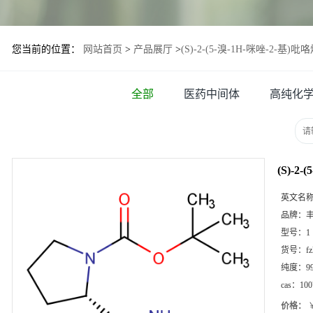
您当前的位置：
网站首页
>
产品展厅
>
(S)-2-(5-溴-1H-咪唑-2-基)吡
全部
医药中间体
高纯化
(S)-2
英文名
品牌：
型号：
1
货号：
f
纯度：
9
cas：
100
价格：
￥