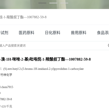
咯烷-1-羧酸叔丁酯—1007882-59-8
学试剂
医药原料
日化原料
兽用原料
食品添
-(5-溴-1H-咪唑-2-基)吡咯烷-1-羧酸叔丁酯—1007882-59-8
称：
(S)-tert-butyl 2-(5-bromo-1H-imidazol-2-yl)pyrrolidine-1-carboxylate
丰竹林化学
zl chem7915
9
7882-59-8
420/千克