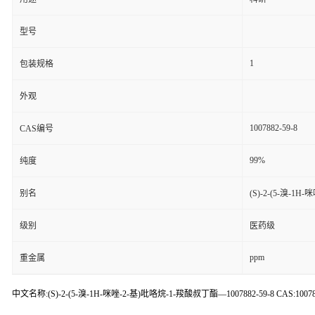
型号
1
包装规格
外观
1007882-59-8
CAS编号
99%
纯度
别名
(S)-2-(5-溴-1
级别
医药级
ppm
重金属
中文名称:(S)-2-(5-溴-1H-咪唑-2-基)吡咯烷-1-羧酸叔丁酯—1007882-59-8 CAS:1007882-59-8