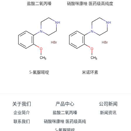
盐酸二氧丙嗪
硝酸咪康唑 医药级高纯度
99%原粉
5-氟脲嘧啶
米诺环素
关于我们
产品中心
公司新闻
企业简介
盐酸二氧丙嗪
新闻资讯
联系我们
硝酸咪康唑 医药级高纯
度99%原粉
5-氟脲嘧啶