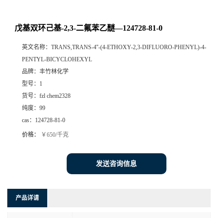
戊基双环己基-2,3-二氟苯乙醚—124728-81-0
英文名称：
TRANS,TRANS-4''-(4-ETHOXY-2,3-DIFLUORO-PHENYL)-4-
PENTYL-BICYCLOHEXYL
品牌：
丰竹林化学
型号：
1
货号：
fzl chem2328
纯度：
99
cas：
124728-81-0
价格：
￥650/千克
发送咨询信息
产品详请