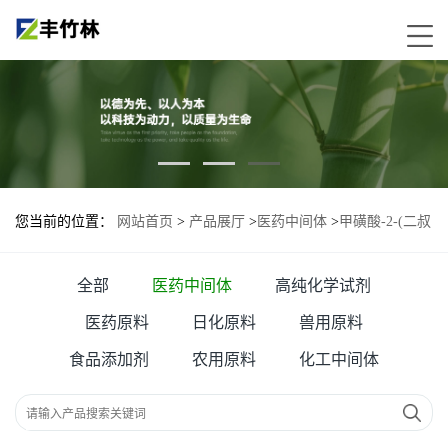
您当前的位置：
网站首页
>
产品展厅
>
医药中间体
>
甲磺酸-2-(二叔
丁基膦基)-3,6-二甲氧基-2',4',6'-三异丙基-1,1'-联苯(2-氨基-1,1'-联
全部
医药中间体
高纯化学试剂
苯-2
医药原料
日化原料
兽用原料
食品添加剂
农用原料
化工中间体