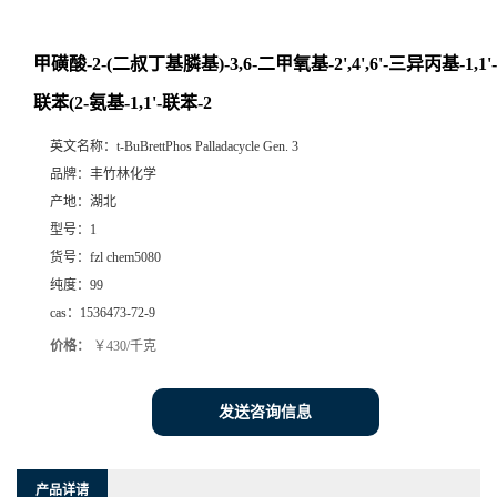
甲磺酸-2-(二叔丁基膦基)-3,6-二甲氧基-2',4',6'-三异丙基-1,1'-
联苯(2-氨基-1,1'-联苯-2
英文名称：
t-BuBrettPhos Palladacycle Gen. 3
品牌：
丰竹林化学
产地：
湖北
型号：
1
货号：
fzl chem5080
纯度：
99
cas：
1536473-72-9
价格：
￥430/千克
发送咨询信息
产品详请