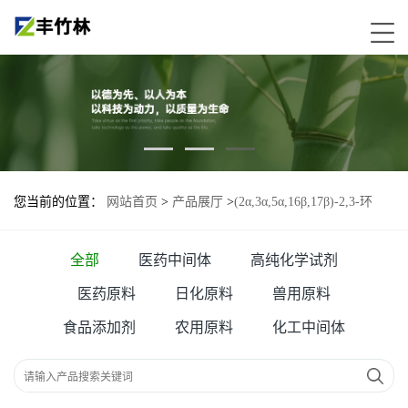
您当前的位置：
网站首页
>
产品展厅
>
(2α,3α,5α,16β,17β)-2,3-环
氧-16-(1-吡咯烷)-雄甾烷-17-醇—119302-19-1
全部
医药中间体
高纯化学试剂
医药原料
日化原料
兽用原料
食品添加剂
农用原料
化工中间体