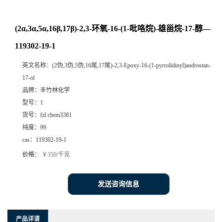
(2α,3α,5α,16β,17β)-2,3-环氧-16-(1-吡咯烷)-雄甾烷-17-醇—
119302-19-1
英文名称：
(2伪,3伪,5伪,16尾,17尾)-2,3-Epoxy-16-(1-pyrrolidinyl)androstan-
17-ol
品牌：
丰竹林化学
型号：
1
货号：
fzl chem3381
纯度：
99
cas：
119302-19-1
价格：
￥350/千克
发送咨询信息
产品详请