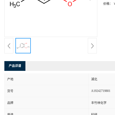
价格：
￥
产品详请
产地
湖北
A19242719801
货号
品牌
丰竹林化学
用途
科研