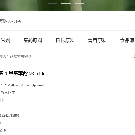
-93-51-6
学试剂
医药原料
日化原料
兽用原料
食品添
-4-甲基苯酚-93-51-6
称：
2-Methoxy-4-methylphenol
丰竹林化学
湖北
19242719801
9
51-6