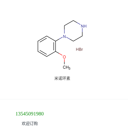
米诺环素
13545091980
欢迎订购