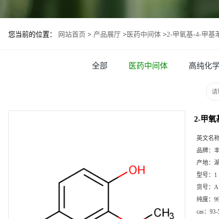
您当前的位置：
网站首页
>
产品展厅
>
医药中间体
>
2-甲氧基-4-甲基苯酚
全部
医药中间体
高纯化
2-甲氧基
英文名
品牌：
产地：
型号：
1
货号：
A
纯度：
9
cas：
93-