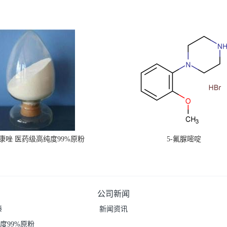
康唑 医药级高纯度99%原粉
5-氟脲嘧啶
公司新闻
嗪
新闻资讯
度99%原粉