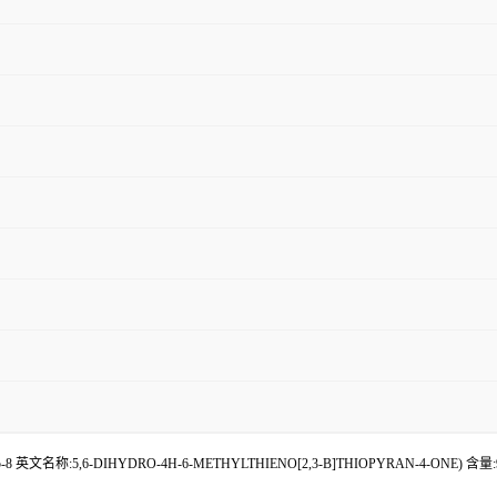
5-8 英文名称:5,6-DIHYDRO-4H-6-METHYLTHIENO[2,3-B]THIOPYRAN-4-ONE) 含量