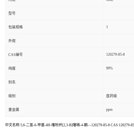
型号
1
包装规格
外观
120279-85-8
CAS编号
99%
纯度
别名
级别
医药级
ppm
重金属
中文名称:5,6-二氢-6-甲基-4H-噻吩并[2,3-B]噻喃-4-酮—120279-85-8 CAS:120279-8