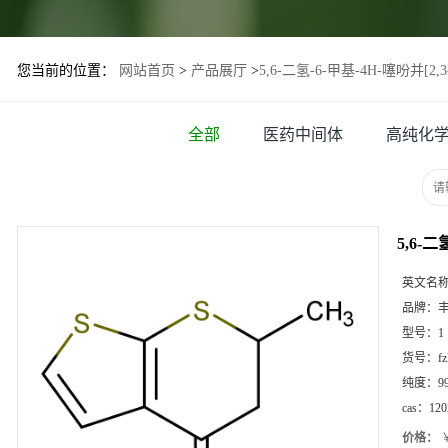
您当前的位置：
网站首页
>
产品展厅
>
5,6-二氢-6-甲基-4H-噻吩并[2,3-
全部
医药中间体
高纯化
5,6-二
英文名
品牌：
型号：
1
货号：
f
纯度：
9
cas：
120
价格：
￥