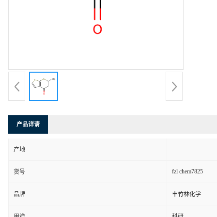
产品详请
产地
fzl chem7825
货号
品牌
丰竹林化学
用途
科研