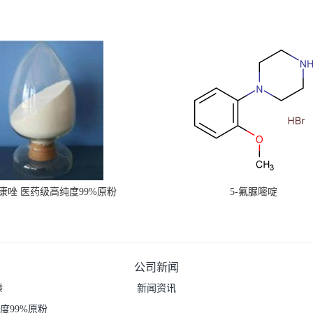
康唑 医药级高纯度99%原粉
5-氟脲嘧啶
公司新闻
嗪
新闻资讯
度99%原粉