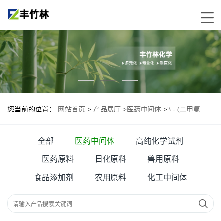
您当前的位置：
网站首页
>
产品展厅
>
医药中间体
>
3 - (二甲氨
基)-1 - (4-吡啶基)-2-丙烯-1-酮—66521-53-7
全部
医药中间体
高纯化学试剂
医药原料
日化原料
兽用原料
食品添加剂
农用原料
化工中间体