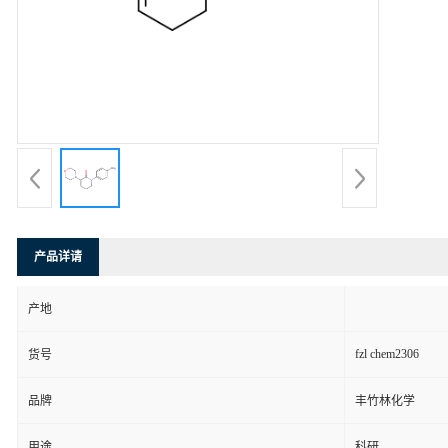
产品详请
产地
fzl chem2306
货号
品牌
丰竹林化学
用途
科研