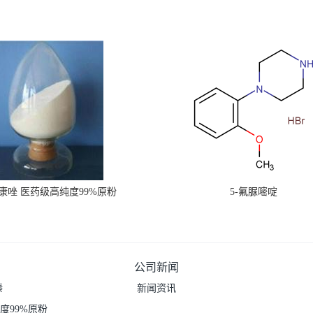
康唑 医药级高纯度99%原粉
5-氟脲嘧啶
公司新闻
嗪
新闻资讯
度99%原粉