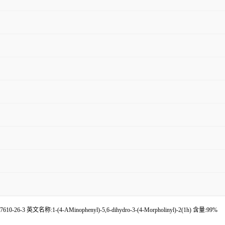
6-3 英文名称:1-(4-AMinophenyl)-5,6-dihydro-3-(4-Morpholinyl)-2(1h) 含量:99%