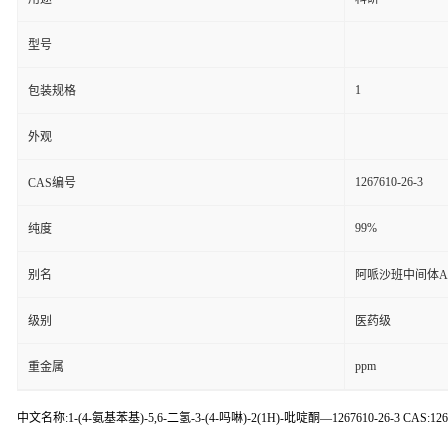
型号
1
包装规格
外观
1267610-26-3
CAS编号
99%
纯度
别名
阿哌沙班中间体A
级别
医药级
ppm
重金属
中文名称:1-(4-氨基苯基)-5,6-二氢-3-(4-吗啉)-2(1H)-吡啶酮—1267610-26-3 CAS:1267610-2