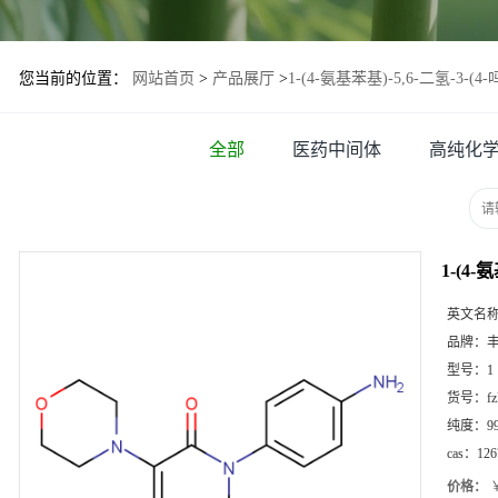
您当前的位置：
网站首页
>
产品展厅
>
1-(4-氨基苯基)-5,6-二氢-3-(4-
全部
医药中间体
高纯化
1-(4-
英文名
品牌：
型号：
1
货号：
f
纯度：
9
cas：
126
价格：
￥