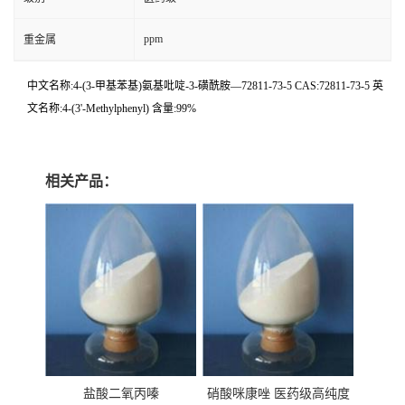
ppm
重金属
中文名称:4-(3-甲基苯基)氨基吡啶-3-磺酰胺—72811-73-5 CAS:72811-73-5 英
文名称:4-(3'-Methylphenyl) 含量:99%
相关产品：
盐酸二氧丙嗪
硝酸咪康唑 医药级高纯度