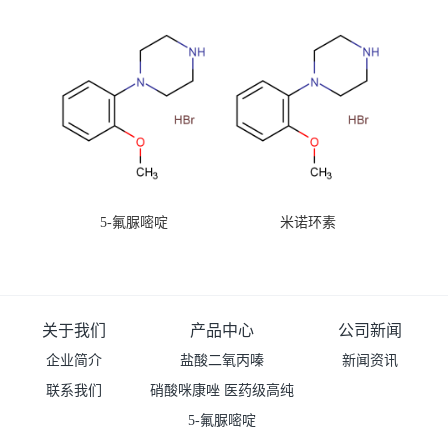
99%原粉
5-氟脲嘧啶
米诺环素
关于我们
产品中心
公司新闻
企业简介
盐酸二氧丙嗪
新闻资讯
联系我们
硝酸咪康唑 医药级高纯
度99%原粉
5-氟脲嘧啶