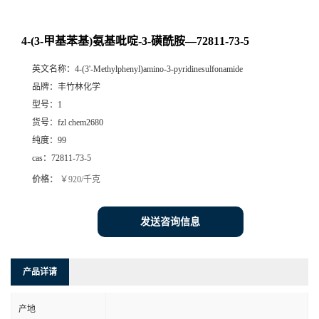
4-(3-甲基苯基)氨基吡啶-3-磺酰胺—72811-73-5
英文名称：
4-(3'-Methylphenyl)amino-3-pyridinesulfonamide
品牌：
丰竹林化学
型号：
1
货号：
fzl chem2680
纯度：
99
cas：
72811-73-5
价格：
￥920/千克
发送咨询信息
产品详请
产地